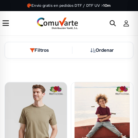
Envío gratis en pedidos DTF / DTF UV >
10m
Filtros
Ordenar