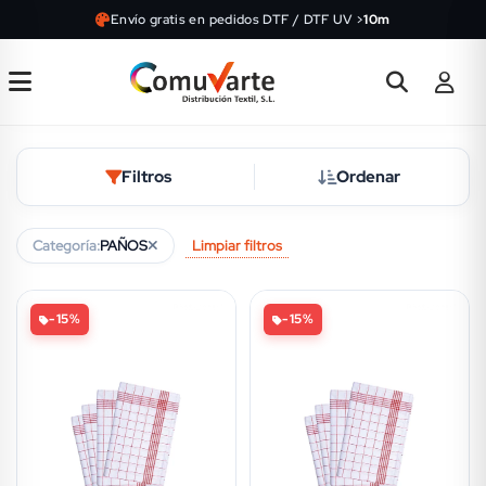
Envío gratis en pedidos DTF / DTF UV >
10m
Filtros
Ordenar
Limpiar filtros
Categoría:
PAÑOS
-15%
-15%