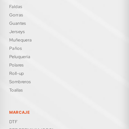
faldas
gorras
guantes
jerseys
muñequera
paños
peluqueria
polares
roll-up
sombreros
toallas
MARCAJE
DTF