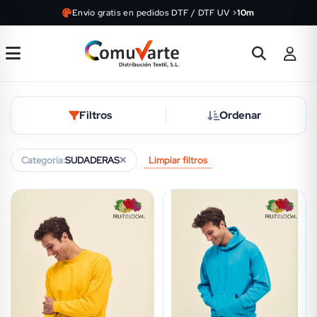
Envío gratis en pedidos DTF / DTF UV >
10m
Filtros
Ordenar
Limpiar filtros
Categoría:
SUDADERAS