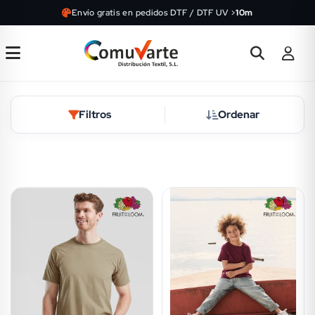
Envío gratis en pedidos DTF / DTF UV >
10m
Filtros
Ordenar