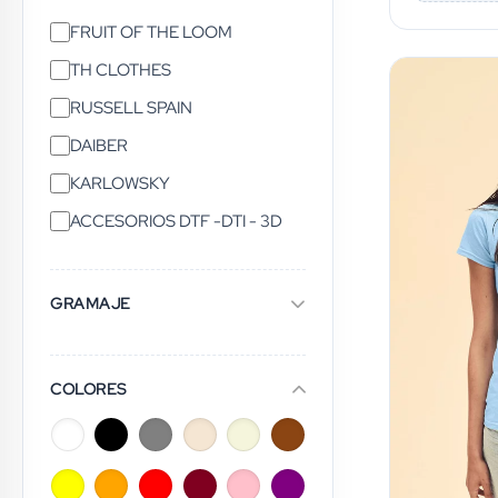
CHALECOS
FRUIT OF THE LOOM
CHAQUETAS
TH CLOTHES
CHAQUETAS DE COCINA
RUSSELL SPAIN
CORBATA
DAIBER
CORTAVIENTOS
KARLOWSKY
DELANTALES
ACCESORIOS DTF -DTI - 3D
FALDAS
GORRA PLANA
GRAMAJE
GORRAS
GORROS
GUANTES
COLORES
HEADBAND
JERSEYS