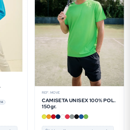
A
REF: MOVE
CAMISETA UNISEX 100% POL.
+14
150gr.