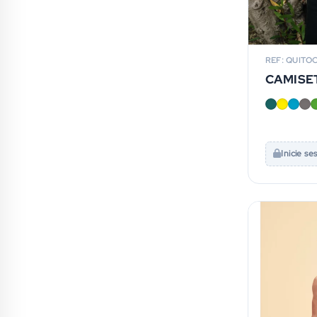
REF: QUITO
CAMISET
Inicie se