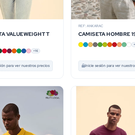
REF: ANKARAC
TA VALUEWEIGHT T
CAMISETA HOMBRE 19
+16
sión para ver nuestros precios
Inicie sesión para ver nuestro