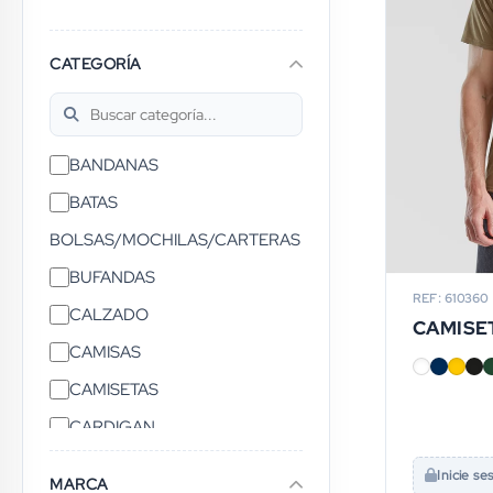
CATEGORÍA
BANDANAS
BATAS
BOLSAS/MOCHILAS/CARTERAS
BUFANDAS
REF: 610360
CALZADO
CAMISE
CAMISAS
CAMISETAS
CARDIGAN
CASACAS
Inicie se
MARCA